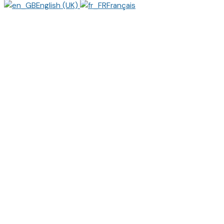
English (UK)
Français
Close
this
modu
Matthieu, Etudiant en
stage
Étudiant en master Politiques Publiques,
spécialité Digital & New Technologies, j’ai
effectué mon premier stage de césure
chez EFFIOS. La grande force du cabinet
réside dans la grande diversité des
sujets sur lesquels on est amené à
travailler et la variété des tâches qui
peuvent nous y être confiées. Rien de